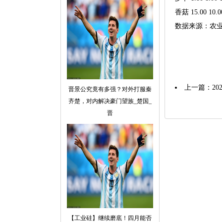
香菇 15.00 10.0
数据来源：农
上一篇：
2
晋景公究竟有多强？对外打服秦
齐楚，对内解决豪门望族_楚国_
晋
【工业硅】继续磨底！四月能否